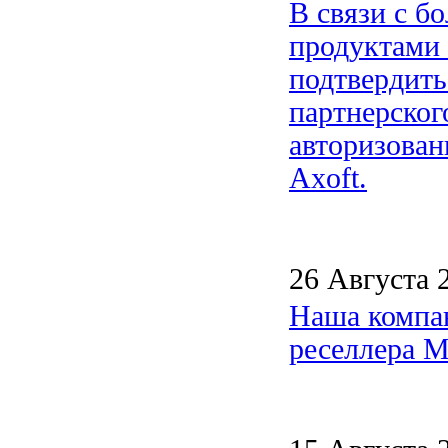
В связи с б
продуктами 
подтвердить
партнерског
авторизова
Axoft.
26 Августа 
Наша компан
реселлера M