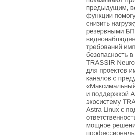
предыдущим, в
функции помогу
снизить нагруз
резервными БП 
видеонаблюдени
требований им
безопасность в
TRASSIR NeuroS
для проектов и
каналов с пред
«Максимальный
и поддержкой A
экосистему TRA
Astra Linux с 
ответственност
мощное решени
профессиональн