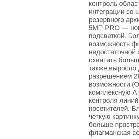
контроль облас
интеграции со 
резервного арх
5МП PRO — нов
подсветкой. Бо
возможность фо
недостаточной 
охватить больш
также выросло 
разрешением 2
возможности (O
комплексную AI
контроля линий
посетителей. Б
четкую картинк
больше простра
флагманская се