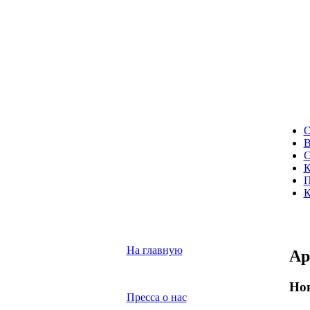
О
В
С
К
П
К
На главную
Ар
Но
Пресса о нас