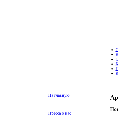
О
В
С
К
П
К
На главную
Ар
Но
Пресса о нас