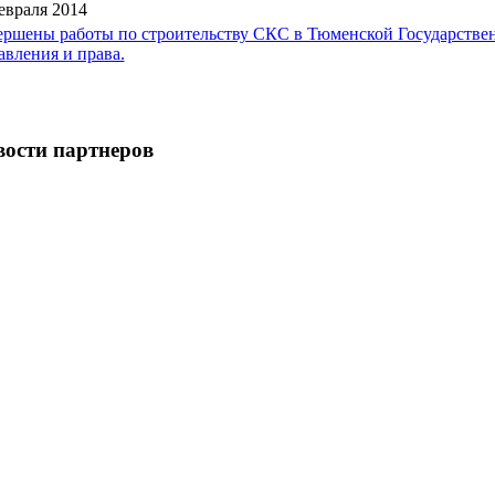
евраля 2014
ершены работы по строительству СКС в Тюменской Государстве
авления и права.
ости партнеров